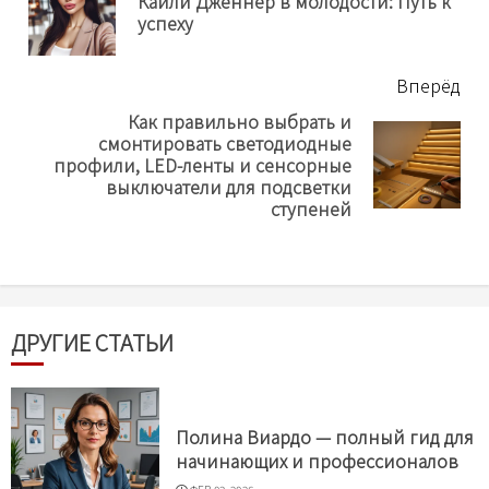
Кайли Дженнер в молодости: Путь к
Пр
успеху
нов
Вперёд
Как правильно выбрать и
смонтировать светодиодные
Next
профили, LED-ленты и сенсорные
post:
выключатели для подсветки
ступеней
ДРУГИЕ СТАТЬИ
Полина Виардо — полный гид для
начинающих и профессионалов