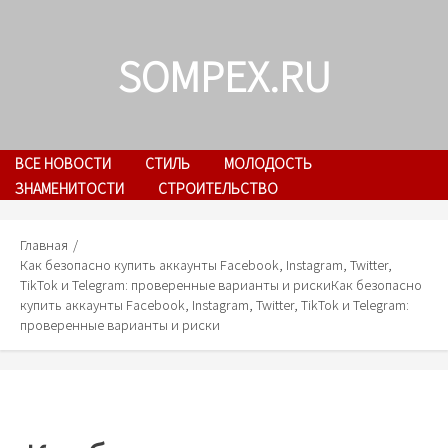
Skip
to
SOMPEX.RU
content
ВСЕ НОВОСТИ
СТИЛЬ
МОЛОДОСТЬ
ЗНАМЕНИТОСТИ
СТРОИТЕЛЬСТВО
Главная
Как безопасно купить аккаунты Facebook, Instagram, Twitter,
TikTok и Telegram: проверенные варианты и риски
Как безопасно
купить аккаунты Facebook, Instagram, Twitter, TikTok и Telegram:
проверенные варианты и риски